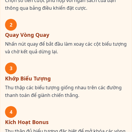
Chọn số tiền cược phù hợp với ngân sách của bạn
thông qua bảng điều khiển đặt cược.
2
Quay Vòng Quay
Nhấn nút quay để bắt đầu làm xoay các cột biểu tượng
và chờ kết quả dừng lại.
3
Khớp Biểu Tượng
Thu thập các biểu tượng giống nhau trên các đường
thanh toán để giành chiến thắng.
4
Kích Hoạt Bonus
Thu thập đủ biểu tượng đặc biệt để mở khóa các vòng