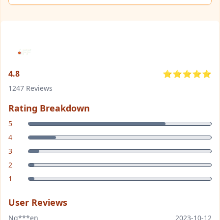
4.8
⭐⭐⭐⭐⭐
1247 Reviews
Rating Breakdown
5
4
3
2
1
User Reviews
Ng***en
2023-10-12