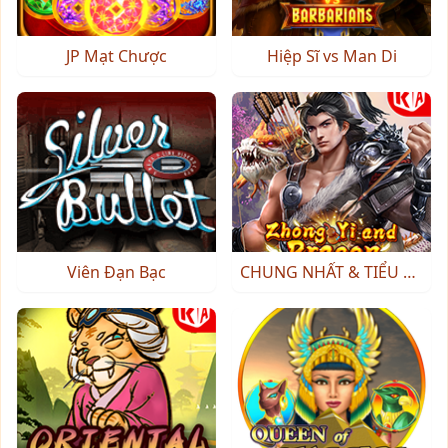
JP Mạt Chược
Hiệp Sĩ vs Man Di
Viên Đạn Bạc
CHUNG NHẤT & TIỂU BẠCH LONG