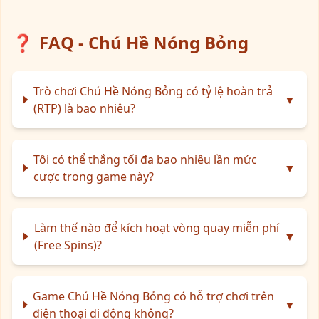
❓
FAQ - Chú Hề Nóng Bỏng
Trò chơi Chú Hề Nóng Bỏng có tỷ lệ hoàn trả
▼
(RTP) là bao nhiêu?
Tôi có thể thắng tối đa bao nhiêu lần mức
▼
cược trong game này?
Làm thế nào để kích hoạt vòng quay miễn phí
▼
(Free Spins)?
Game Chú Hề Nóng Bỏng có hỗ trợ chơi trên
▼
điện thoại di động không?