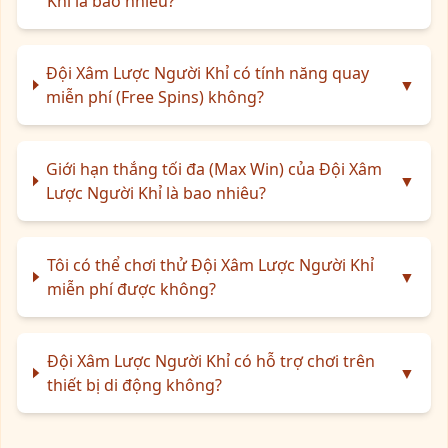
Khỉ là bao nhiêu?
Đội Xâm Lược Người Khỉ có tính năng quay
▼
miễn phí (Free Spins) không?
Giới hạn thắng tối đa (Max Win) của Đội Xâm
▼
Lược Người Khỉ là bao nhiêu?
Tôi có thể chơi thử Đội Xâm Lược Người Khỉ
▼
miễn phí được không?
Đội Xâm Lược Người Khỉ có hỗ trợ chơi trên
▼
thiết bị di động không?