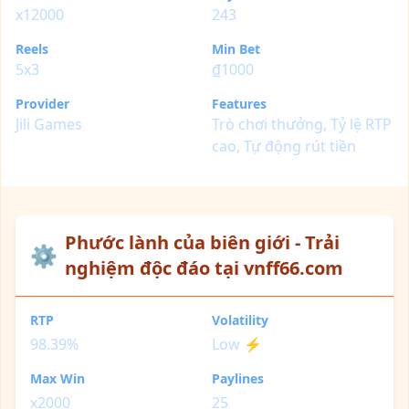
x12000
243
Reels
Min Bet
5x3
₫1000
Provider
Features
Jili Games
Trò chơi thưởng, Tỷ lệ RTP
cao, Tự động rút tiền
Phước lành của biên giới - Trải
⚙️
nghiệm độc đáo tại vnff66.com
RTP
Volatility
98.39%
Low ⚡
Max Win
Paylines
x2000
25