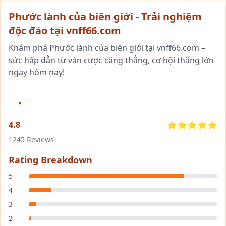
Phước lành của biên giới - Trải nghiệm
độc đáo tại vnff66.com
Khám phá Phước lành của biên giới tại vnff66.com –
sức hấp dẫn từ ván cược căng thẳng, cơ hội thắng lớn
ngay hôm nay!
4.8
⭐⭐⭐⭐⭐
1245 Reviews
Rating Breakdown
5
4
3
2