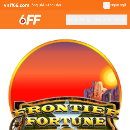
vnff66.com
Sòng Bài Hàng Đầu
Ngôn ngữ
Đăng Nhập
Tham Gia Ngay