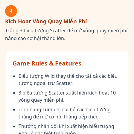
4
Kích Hoạt Vòng Quay Miễn Phí
Trúng 3 biểu tượng Scatter để mở vòng quay miễn phí,
nâng cao cơ hội thắng lớn.
Game Rules & Features
Biểu tượng Wild thay thế cho tất cả các biểu
tượng ngoại trừ Scatter.
3 biểu tượng Scatter xuất hiện kích hoạt 10
vòng quay miễn phí.
Tính năng Tumble loại bỏ các biểu tượng
thắng để mở cơ hội thắng tiếp theo.
Thưởng nhân đôi khi xuất hiện biểu tượng
Pha Lê đặc biệt trên cuộn.