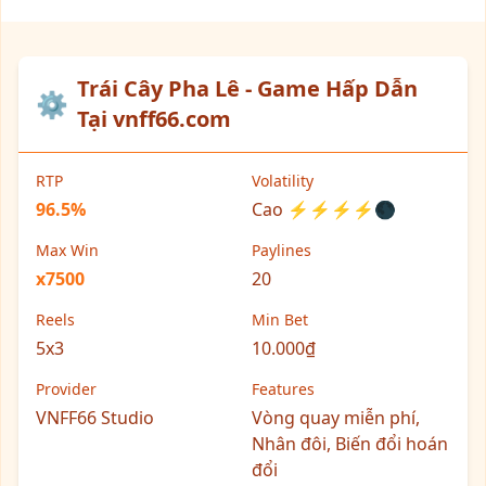
Trái Cây Pha Lê - Game Hấp Dẫn
⚙️
Tại vnff66.com
RTP
Volatility
96.5%
Cao ⚡⚡⚡⚡🌑
Max Win
Paylines
x7500
20
Reels
Min Bet
5x3
10.000₫
Provider
Features
VNFF66 Studio
Vòng quay miễn phí,
Nhân đôi, Biến đổi hoán
đổi